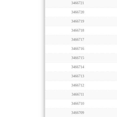
3466721
3466720
3466719
3466718
3466717
3466716
3466715
3466714
3466713
3466712
3466711
3466710
3466709