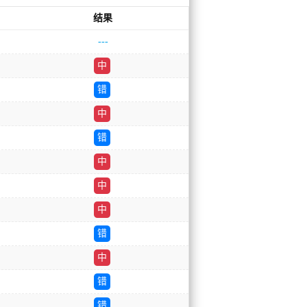
结果
---
中
错
中
错
中
中
中
错
中
错
错