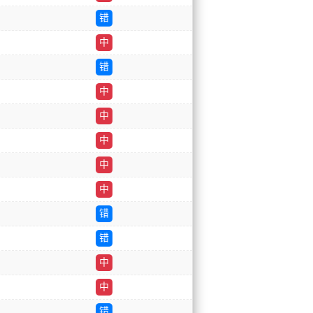
错
中
错
中
中
中
中
中
错
错
中
中
错