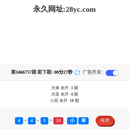
永久网址:28yc.com
第
3466757
期 距下期:
00
分
27
秒
广告开关：
大单
未开:
3
期
大双
未开:
4
期
小双
未开:
10
期
4
+
4
+
5
=
13
-
小
单
咪牌