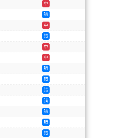
中
错
中
错
中
中
错
错
错
错
错
错
错