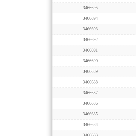
3466695
3466694
3466693
3466692
3466691
3466690
3466689
3466688
3466687
3466686
3466685
3466684
3466683