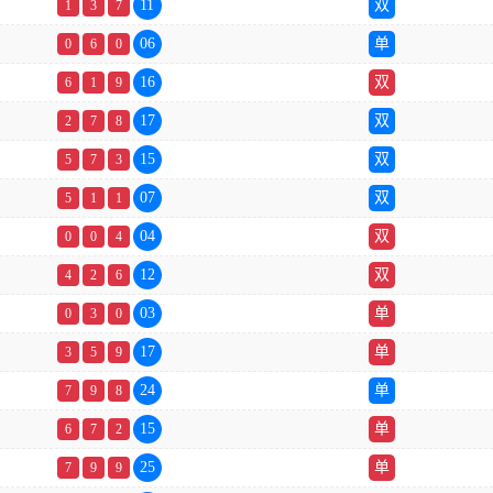
11
双
1
3
7
06
单
0
6
0
16
双
6
1
9
17
双
2
7
8
15
双
5
7
3
07
双
5
1
1
04
双
0
0
4
12
双
4
2
6
03
单
0
3
0
17
单
3
5
9
24
单
7
9
8
15
单
6
7
2
25
单
7
9
9