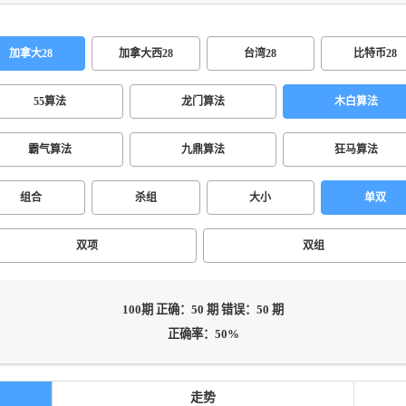
加拿大28
加拿大西28
台湾28
比特币28
55算法
龙门算法
木白算法
霸气算法
九鼎算法
狂马算法
组合
杀组
大小
单双
双项
双组
100期 正确：50 期 错误：50 期
正确率：50%
走势