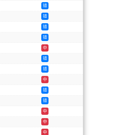
错
错
错
错
中
错
错
中
错
错
中
中
中