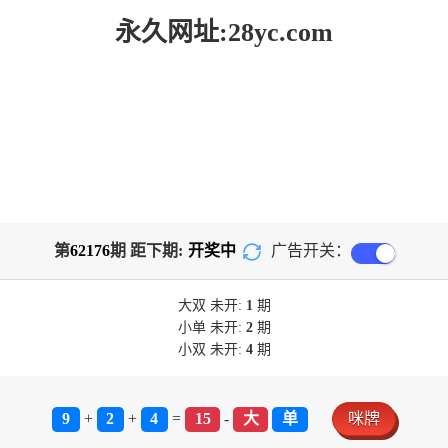
永久网址:28yc.com
第
62176
期 距下期:
开奖中
广告开关：
大双
未开:
1
期
小单
未开:
2
期
小双
未开:
4
期
9
+
2
+
4
=
15
-
大
单
咪牌