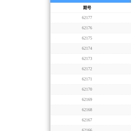
期号
62177
62176
62175
62174
62173
62172
62171
62170
62169
62168
62167
62166