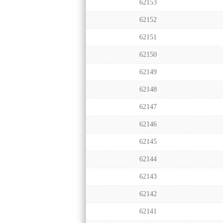
62153
62152
62151
62150
62149
62148
62147
62146
62145
62144
62143
62142
62141