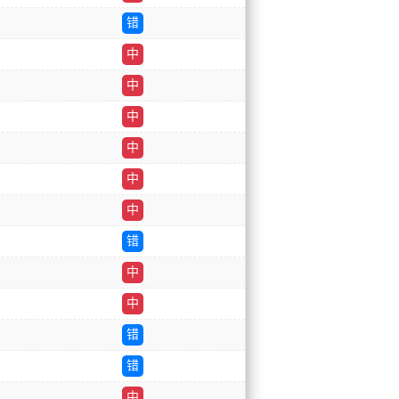
错
中
中
中
中
中
中
错
中
中
错
错
中