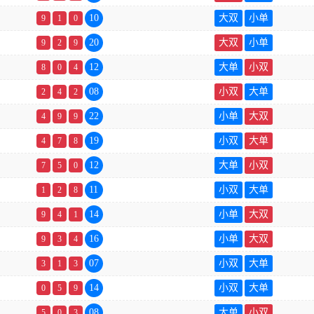
10
大双
小单
9
1
0
20
大双
小单
9
2
9
12
大单
小双
8
0
4
08
小双
大单
2
4
2
22
小单
大双
4
9
9
19
小双
大单
4
7
8
12
大单
小双
7
5
0
11
小双
大单
1
2
8
14
小单
大双
9
4
1
16
小单
大双
9
3
4
07
小双
大单
3
1
3
14
小双
大单
0
5
9
08
大单
小双
5
0
3