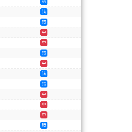
错
错
错
中
中
错
中
错
错
中
中
中
错