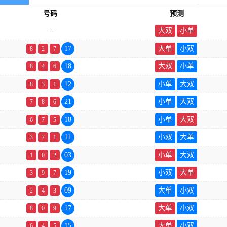
号码
预测
---
大双
小单
17
大单
小双
8
2
7
18
大双
小单
8
4
6
12
小单
大双
8
3
1
21
小单
大双
7
8
6
18
小单
大双
6
7
5
11
小双
大单
3
7
1
03
小单
大双
1
0
2
19
小双
大单
3
9
7
09
大单
小双
2
4
3
17
大单
小双
8
0
9
15
大单
小双
6
4
5