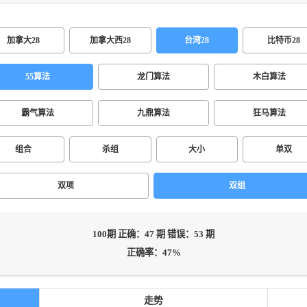
加拿大28
加拿大西28
台湾28
比特币28
55算法
龙门算法
木白算法
霸气算法
九鼎算法
狂马算法
组合
杀组
大小
单双
双项
双组
100期 正确：47 期 错误：53 期
正确率：47%
走势