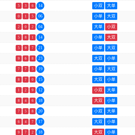
14
小双
大单
5
3
6
06
小单
大双
0
1
5
04
大单
小双
2
0
2
14
小单
大双
5
8
1
21
小单
大双
5
9
7
23
大双
小单
9
6
8
19
小单
大双
7
7
5
15
大双
小单
8
7
0
12
小双
大单
1
2
9
18
大双
小单
8
4
6
20
小双
大单
7
5
8
17
大双
小单
6
4
7
18
大双
小单
9
7
2