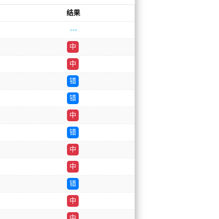
结果
---
中
中
错
错
中
错
中
中
错
中
中