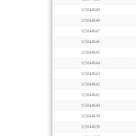
115044649
115044648
115044647
115044646
115044645
115044644
115044643
115044642
115044641
115044640
115044639
115044638