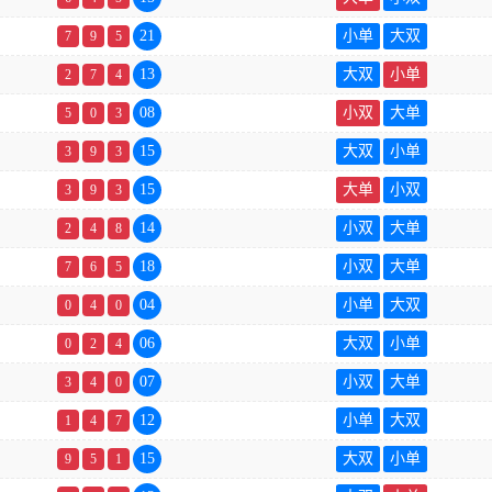
21
小单
大双
7
9
5
13
大双
小单
2
7
4
08
小双
大单
5
0
3
15
大双
小单
3
9
3
15
大单
小双
3
9
3
14
小双
大单
2
4
8
18
小双
大单
7
6
5
04
小单
大双
0
4
0
06
大双
小单
0
2
4
07
小双
大单
3
4
0
12
小单
大双
1
4
7
15
大双
小单
9
5
1