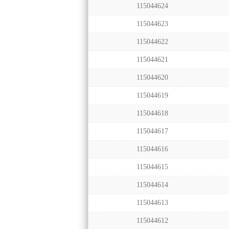
115044624
115044623
115044622
115044621
115044620
115044619
115044618
115044617
115044616
115044615
115044614
115044613
115044612