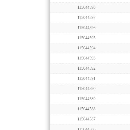
115044598
115044597
115044596
115044595
115044594
115044593
115044592
115044591
115044590
115044589
115044588
115044587
115044586