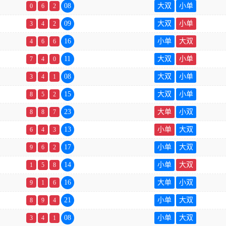
08
大双
小单
0
6
2
09
大双
小单
3
4
2
16
小单
大双
4
6
6
11
大双
小单
7
4
0
08
大双
小单
3
4
1
15
大双
小单
8
5
2
23
大单
小双
8
8
7
13
小单
大双
6
4
3
17
小单
大双
9
6
2
14
小单
大双
1
5
8
16
大单
小双
9
1
6
21
小单
大双
8
9
4
08
小单
大双
3
4
1