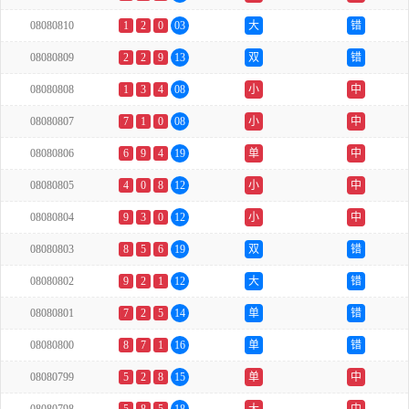
08080810
1
2
0
03
大
错
08080809
2
2
9
13
双
错
08080808
1
3
4
08
小
中
08080807
7
1
0
08
小
中
08080806
6
9
4
19
单
中
08080805
4
0
8
12
小
中
08080804
9
3
0
12
小
中
08080803
8
5
6
19
双
错
08080802
9
2
1
12
大
错
08080801
7
2
5
14
单
错
08080800
8
7
1
16
单
错
08080799
5
2
8
15
单
中