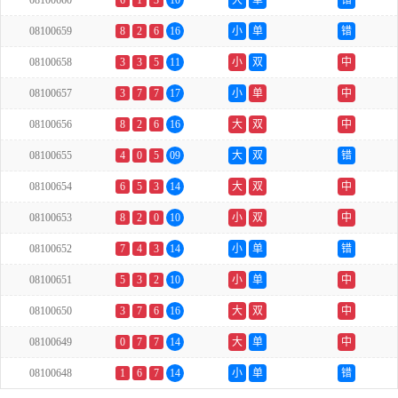
08100660
6
1
3
10
大
单
错
08100659
8
2
6
16
小
单
错
08100658
3
3
5
11
小
双
中
08100657
3
7
7
17
小
单
中
08100656
8
2
6
16
大
双
中
08100655
4
0
5
09
大
双
错
08100654
6
5
3
14
大
双
中
08100653
8
2
0
10
小
双
中
08100652
7
4
3
14
小
单
错
08100651
5
3
2
10
小
单
中
08100650
3
7
6
16
大
双
中
08100649
0
7
7
14
大
单
中
08100648
1
6
7
14
小
单
错