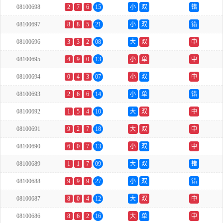
08100698
2
7
6
15
小
双
错
08100697
8
8
5
21
小
双
错
08100696
3
3
2
08
大
双
中
08100695
4
9
0
13
小
单
中
08100694
0
4
3
07
小
双
中
08100693
2
6
6
14
小
单
错
08100692
1
5
4
10
大
双
中
08100691
9
2
7
18
大
双
中
08100690
6
0
7
13
小
双
中
08100689
1
1
7
09
大
双
错
08100688
9
9
9
27
小
双
错
08100687
8
0
4
12
大
双
中
08100686
8
6
2
16
大
单
中