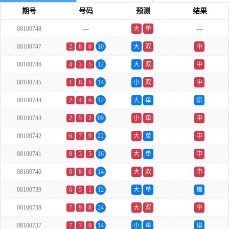
期号
号码
预测
结果
08100748
---
大
单
---
08100747
2
8
0
10
大
双
中
08100746
4
3
5
12
大
双
中
08100745
1
8
5
14
小
双
中
08100744
2
4
6
12
大
单
错
08100743
2
5
2
09
小
单
中
08100742
6
7
9
22
大
单
中
08100741
8
3
5
16
大
单
中
08100740
0
8
6
14
大
双
中
08100739
6
5
1
12
大
单
错
08100738
7
9
8
24
大
双
中
08100737
7
7
0
14
小
单
错