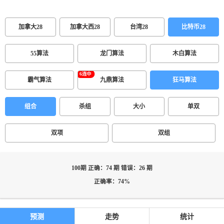
加拿大28
加拿大西28
台湾28
比特币28
55算法
龙门算法
木白算法
霸气算法
九鼎算法
狂马算法
组合
杀组
大小
单双
双项
双组
100期 正确：74 期 错误：26 期
正确率：74%
预测
走势
统计