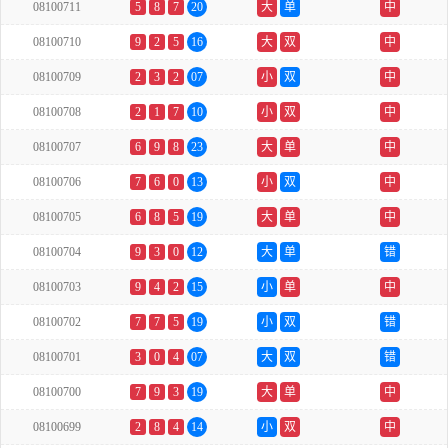
08100711
5
8
7
20
大
单
中
08100710
9
2
5
16
大
双
中
08100709
2
3
2
07
小
双
中
08100708
2
1
7
10
小
双
中
08100707
6
9
8
23
大
单
中
08100706
7
6
0
13
小
双
中
08100705
6
8
5
19
大
单
中
08100704
9
3
0
12
大
单
错
08100703
9
4
2
15
小
单
中
08100702
7
7
5
19
小
双
错
08100701
3
0
4
07
大
双
错
08100700
7
9
3
19
大
单
中
08100699
2
8
4
14
小
双
中