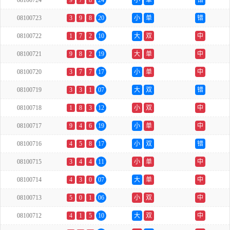
08100724
9
7
8
24
小
单
错
08100723
3
9
8
20
小
单
错
08100722
1
7
2
10
大
双
中
08100721
9
8
2
19
大
单
中
08100720
3
7
7
17
小
单
中
08100719
3
3
1
07
大
双
错
08100718
1
8
3
12
小
双
中
08100717
9
4
6
19
小
单
中
08100716
4
5
8
17
小
双
错
08100715
3
4
4
11
小
单
中
08100714
4
3
0
07
大
单
中
08100713
5
0
1
06
小
双
中
08100712
4
1
5
10
大
双
中