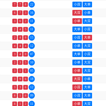
22
小双
大单
7
7
8
16
大双
小单
6
7
3
11
小单
大双
3
6
2
11
大单
小双
2
4
5
15
小双
大单
2
4
9
12
小单
大双
4
4
4
07
大单
小双
3
4
0
10
小单
大双
2
3
5
05
小单
大双
3
1
1
18
大双
小单
3
9
6
12
小双
大单
3
3
6
09
小双
大单
8
1
0
11
小单
大双
8
1
2