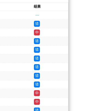
结果
---
错
中
错
错
错
错
错
错
中
中
错