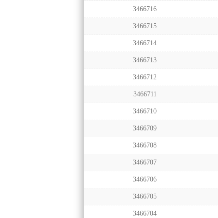
3466716
3466715
3466714
3466713
3466712
3466711
3466710
3466709
3466708
3466707
3466706
3466705
3466704