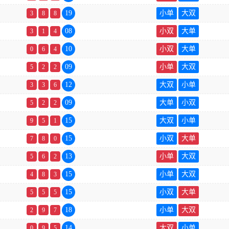
19
小单
大双
3
8
8
08
小双
大单
3
1
4
10
小双
大单
0
6
4
09
小单
大双
5
2
2
12
大双
小单
3
3
6
09
大单
小双
5
2
2
15
大双
小单
9
5
1
15
小双
大单
7
8
0
13
小单
大双
5
6
2
15
小单
大双
4
8
3
15
小双
大单
5
5
5
18
小单
大双
2
9
7
14
大双
小单
0
9
5