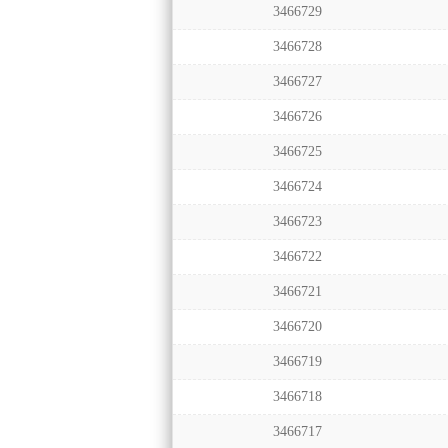
3466729
3466728
3466727
3466726
3466725
3466724
3466723
3466722
3466721
3466720
3466719
3466718
3466717