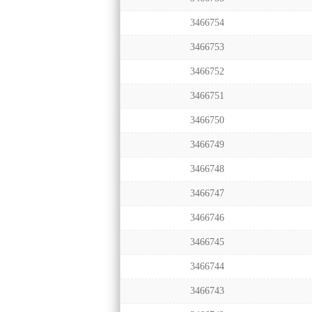
3466754
3466753
3466752
3466751
3466750
3466749
3466748
3466747
3466746
3466745
3466744
3466743