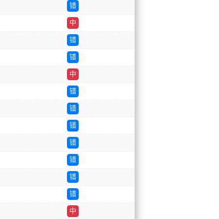
错
中
错
错
中
错
错
错
错
错
错
错
中