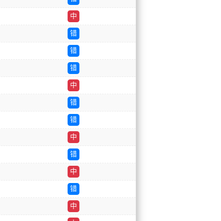
中
错
错
错
中
错
错
中
错
中
错
中