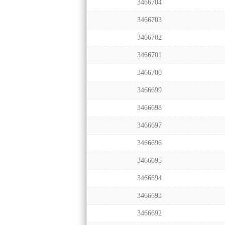
3466704
3466703
3466702
3466701
3466700
3466699
3466698
3466697
3466696
3466695
3466694
3466693
3466692