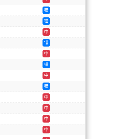
错
错
中
错
中
错
中
错
中
中
中
中