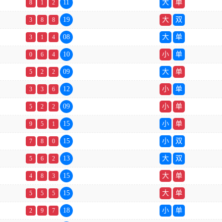
11
大
单
8
1
2
19
大
双
3
8
8
08
大
单
3
1
4
10
小
单
0
6
4
09
大
单
5
2
2
12
小
单
3
3
6
09
小
单
5
2
2
15
小
单
9
5
1
15
小
双
7
8
0
13
大
双
5
6
2
15
大
单
4
8
3
15
大
单
5
5
5
18
小
单
2
9
7