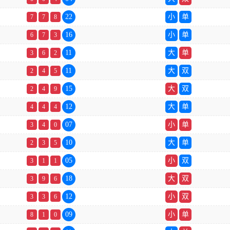
22
小
单
7
7
8
16
小
单
6
7
3
11
大
单
3
6
2
11
大
双
2
4
5
15
大
双
2
4
9
12
大
单
4
4
4
07
小
单
3
4
0
10
大
单
2
3
5
05
小
双
3
1
1
18
大
双
3
9
6
12
小
双
3
3
6
09
小
单
8
1
0