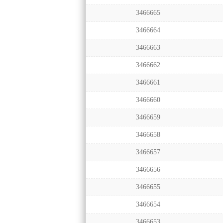
3466665
3466664
3466663
3466662
3466661
3466660
3466659
3466658
3466657
3466656
3466655
3466654
3466653