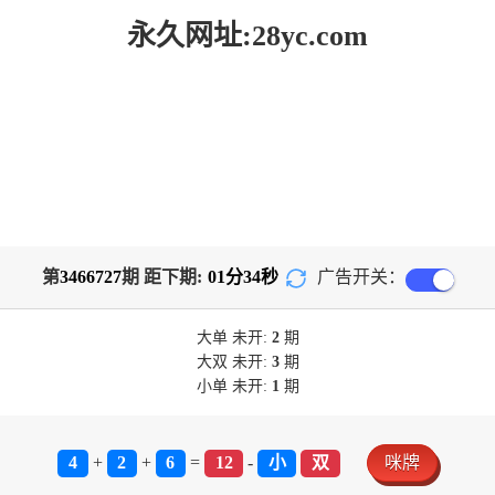
永久网址:28yc.com
第
3466727
期 距下期:
01
分
33
秒
广告开关：
大单
未开:
2
期
大双
未开:
3
期
小单
未开:
1
期
4
+
2
+
6
=
12
-
小
双
咪牌