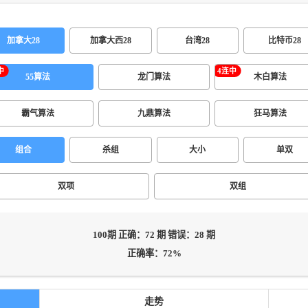
加拿大28
加拿大西28
台湾28
比特币28
55算法
龙门算法
木白算法
霸气算法
九鼎算法
狂马算法
组合
杀组
大小
单双
双项
双组
100期 正确：72 期 错误：28 期
正确率：72%
走势