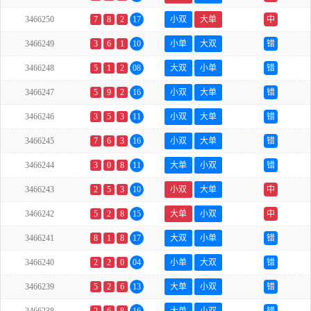
3466250
7
8
2
17
小双
大单
中
3466249
3
6
1
10
小单
大双
错
3466248
5
1
2
08
大双
小单
错
3466247
5
9
2
16
小双
大单
错
3466246
3
5
3
11
小双
大单
错
3466245
7
6
3
16
小双
大单
错
3466244
3
0
8
11
大单
小双
错
3466243
2
5
3
10
小双
大单
中
3466242
5
2
8
15
大单
小双
中
3466241
8
1
8
17
大双
小单
错
3466240
2
2
0
04
小单
大双
错
3466239
5
2
6
13
大单
小双
错