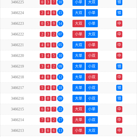
3466225
0
3
7
10
小单
大双
错
3466224
2
4
9
15
大双
小单
错
3466223
0
5
9
14
大双
小单
中
3466222
2
3
2
07
小单
大双
中
3466221
4
0
1
05
大双
小单
中
3466220
1
4
5
10
大单
小双
中
3466219
3
4
2
09
大单
小双
错
3466218
4
8
0
12
大单
小双
中
3466217
5
4
9
18
大单
小双
错
3466216
1
0
8
09
大单
小双
错
3466215
6
9
7
22
大双
小单
中
3466214
7
8
2
17
大单
小双
中
3466213
1
6
6
13
小单
大双
中