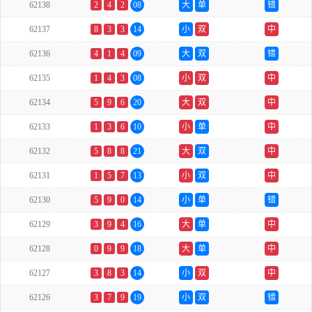
62138
2
4
2
08
大
单
错
62137
8
3
3
14
小
双
中
62136
4
1
4
09
大
双
错
62135
1
4
3
08
小
双
中
62134
5
9
6
20
大
双
中
62133
1
3
6
10
小
单
中
62132
5
8
8
21
大
双
中
62131
1
5
7
13
小
双
中
62130
5
9
0
14
小
单
错
62129
3
9
4
16
大
单
中
62128
0
9
9
18
大
单
中
62127
3
8
3
14
小
双
中
62126
3
7
9
19
小
双
错