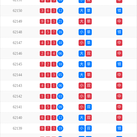
62151
6
7
3
16
小
双
中
62150
3
6
3
12
大
单
错
62149
9
9
3
21
大
单
中
62148
4
5
7
16
小
单
错
62147
4
3
3
10
小
单
中
62146
2
0
4
06
大
双
中
62145
7
2
1
10
大
单
错
62144
1
1
3
05
大
单
中
62143
4
1
1
06
小
双
中
62142
1
1
1
03
小
单
中
62141
1
5
3
09
小
双
中
62140
6
1
5
12
大
双
中
62139
9
7
3
19
小
双
错