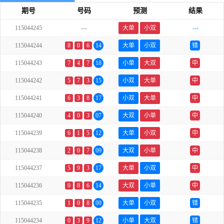
期号
号码
预测
结果
115044245
---
大单
小双
---
115044244
8
0
6
14
大单
小双
错
115044243
7
4
7
18
小单
大双
中
115044242
5
7
3
15
小双
大单
中
115044241
6
3
8
17
小双
大单
中
115044240
4
0
3
07
大双
小单
中
115044239
6
1
5
12
大单
小双
中
115044238
2
0
7
09
大双
小单
中
115044237
5
9
3
17
大单
小双
中
115044236
0
8
6
14
大双
小单
中
115044235
1
0
8
09
大单
小双
错
115044234
0
3
9
12
小单
大双
错