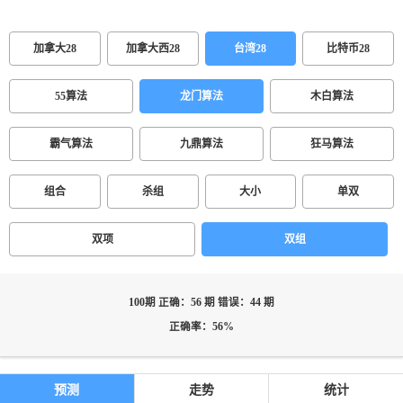
加拿大28
加拿大西28
台湾28
比特币28
55算法
龙门算法
木白算法
霸气算法
九鼎算法
狂马算法
组合
杀组
大小
单双
双项
双组
100期 正确：56 期 错误：44 期
正确率：56%
预测
走势
统计