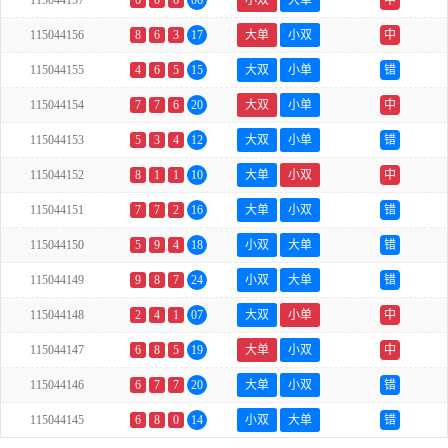
115044157
0
0
6
06
小双
大单
中
115044156
8
6
3
17
大单
小双
中
115044155
4
6
5
15
大双
小单
错
115044154
7
7
6
20
大双
小单
中
115044153
5
3
4
12
大双
小单
错
115044152
8
1
1
10
大单
小双
中
115044151
7
7
2
16
大单
小双
错
115044150
5
9
4
18
小双
大单
错
115044149
9
8
7
24
小双
大单
错
115044148
2
4
1
07
大双
小单
中
115044147
6
8
5
19
大单
小双
中
115044146
6
7
7
20
大单
小双
错
115044145
6
8
0
14
小双
大单
错