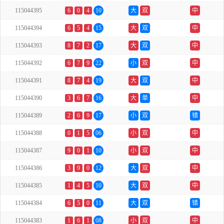
115044395
6
0
4
10
大
双
中
115044394
6
5
4
15
大
双
中
115044393
8
7
2
17
大
双
中
115044392
6
7
9
22
小
双
中
115044391
8
7
4
19
大
双
中
115044390
3
6
7
16
大
单
中
115044389
2
6
9
17
小
双
错
115044388
0
1
5
06
小
双
中
115044387
9
0
1
10
小
双
中
115044386
3
9
0
12
大
双
中
115044385
1
4
5
10
大
双
中
115044384
6
5
0
11
大
双
错
115044383
1
6
1
08
小
双
中