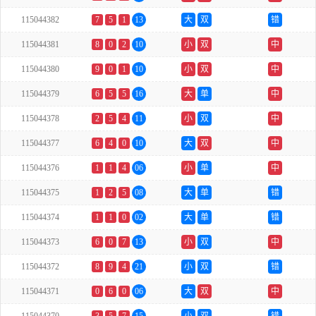
115044382
7
5
1
13
大
双
错
115044381
8
0
2
10
小
双
中
115044380
9
0
1
10
小
双
中
115044379
6
5
5
16
大
单
中
115044378
2
5
4
11
小
双
中
115044377
6
4
0
10
大
双
中
115044376
1
1
4
06
小
单
中
115044375
1
2
5
08
大
单
错
115044374
1
1
0
02
大
单
错
115044373
6
0
7
13
小
双
中
115044372
8
9
4
21
小
双
错
115044371
0
6
0
06
大
双
中