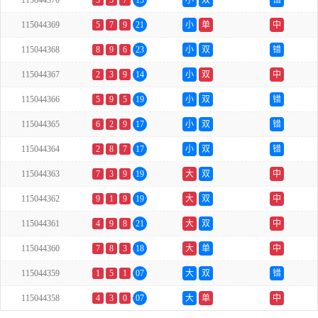
115044370
3
5
7
15
小
双
错
115044369
5
7
9
21
小
单
中
115044368
8
9
6
23
小
双
错
115044367
2
3
9
14
小
双
中
115044366
5
9
5
19
小
双
错
115044365
6
2
9
17
小
双
错
115044364
2
8
7
17
小
双
错
115044363
7
3
9
19
大
双
中
115044362
9
1
9
19
大
双
中
115044361
4
9
8
21
大
双
中
115044360
7
8
3
18
大
单
中
115044359
1
5
1
07
大
双
错
115044358
4
3
0
07
大
单
中