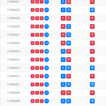
115044421
0
0
7
07
大
单
中
115044420
9
8
8
25
小
双
错
115044419
0
4
6
10
小
双
中
115044418
6
5
4
15
大
双
中
115044417
7
9
3
19
大
双
中
115044416
9
5
0
14
大
单
中
115044415
2
3
3
08
大
双
中
115044414
6
8
7
21
小
单
中
115044413
0
3
7
10
大
单
错
115044412
9
6
1
16
小
双
中
115044411
6
1
5
12
大
单
错
115044410
6
2
4
12
小
双
中
115044409
4
0
7
11
大
双
错