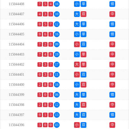
115044408
7
5
4
16
小
单
错
115044407
4
3
3
10
大
双
中
115044406
0
5
7
12
大
单
错
115044405
9
6
1
16
小
单
错
115044404
7
2
0
09
小
双
中
115044403
7
4
8
19
小
单
中
115044402
7
3
7
17
大
单
中
115044401
0
3
8
11
小
双
中
115044400
2
8
6
16
小
双
中
115044399
5
0
1
06
大
单
错
115044398
2
8
2
12
大
双
中
115044397
9
1
3
13
大
双
错
115044396
3
0
0
03
小
双
中