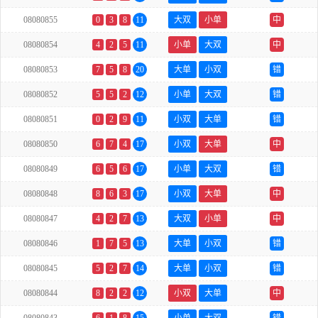
08080856
0
4
0
04
大双
小单
错
08080855
0
3
8
11
大双
小单
中
08080854
4
2
5
11
小单
大双
中
08080853
7
5
8
20
大单
小双
错
08080852
5
5
2
12
小单
大双
错
08080851
0
2
9
11
小双
大单
错
08080850
6
7
4
17
小双
大单
中
08080849
6
5
6
17
小单
大双
错
08080848
8
6
3
17
小双
大单
中
08080847
4
2
7
13
大双
小单
中
08080846
1
7
5
13
大单
小双
错
08080845
5
2
7
14
大单
小双
错