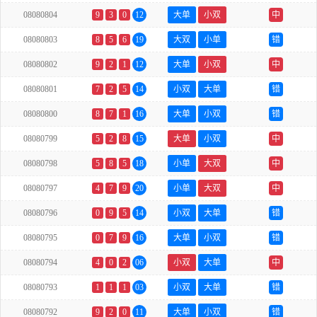
08080805
4
0
8
12
小单
大双
错
08080804
9
3
0
12
大单
小双
中
08080803
8
5
6
19
大双
小单
错
08080802
9
2
1
12
大单
小双
中
08080801
7
2
5
14
小双
大单
错
08080800
8
7
1
16
大单
小双
错
08080799
5
2
8
15
大单
小双
中
08080798
5
8
5
18
小单
大双
中
08080797
4
7
9
20
小单
大双
中
08080796
0
9
5
14
小双
大单
错
08080795
0
7
9
16
大单
小双
错
08080794
4
0
2
06
小双
大单
中
08080793
1
1
1
03
小双
大单
错