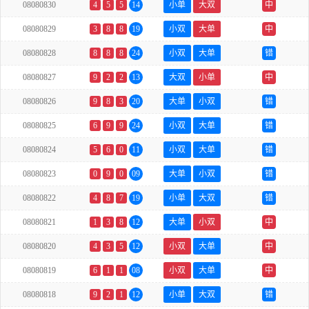
08080831
2
9
2
13
大单
小双
错
08080830
4
5
5
14
小单
大双
中
08080829
3
8
8
19
小双
大单
中
08080828
8
8
8
24
小双
大单
错
08080827
9
2
2
13
大双
小单
中
08080826
9
8
3
20
大单
小双
错
08080825
6
9
9
24
小双
大单
错
08080824
5
6
0
11
小双
大单
错
08080823
0
9
0
09
大单
小双
错
08080822
4
8
7
19
小单
大双
错
08080821
1
3
8
12
大单
小双
中
08080820
4
3
5
12
小双
大单
中
08080819
6
1
1
08
小双
大单
中