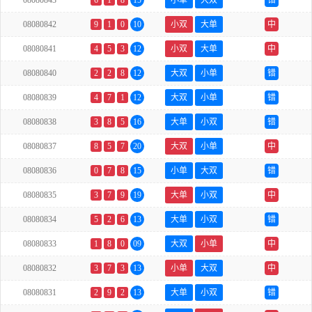
08080844
8
2
2
12
小双
大单
中
08080843
6
1
8
15
小单
大双
错
08080842
9
1
0
10
小双
大单
中
08080841
4
5
3
12
小双
大单
中
08080840
2
2
8
12
大双
小单
错
08080839
4
7
1
12
大双
小单
错
08080838
3
8
5
16
大单
小双
错
08080837
8
5
7
20
大双
小单
中
08080836
0
7
8
15
小单
大双
错
08080835
3
7
9
19
大单
小双
中
08080834
5
2
6
13
大单
小双
错
08080833
1
8
0
09
大双
小单
中
08080832
3
7
3
13
小单
大双
中