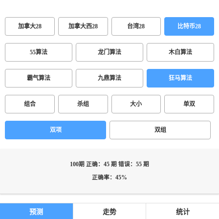
加拿大28
加拿大西28
台湾28
比特币28
55算法
龙门算法
木白算法
霸气算法
九鼎算法
狂马算法
组合
杀组
大小
单双
双项
双组
100期 正确：45 期 错误：55 期
正确率：45%
预测
走势
统计