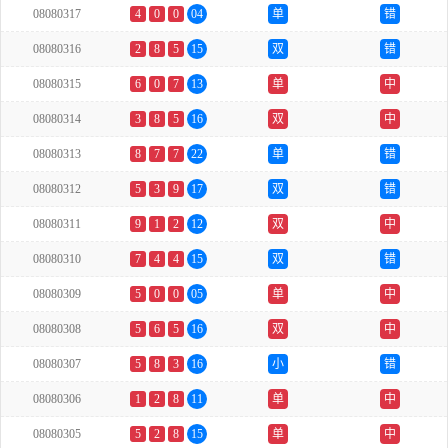
08080317
4
0
0
04
单
错
08080316
2
8
5
15
双
错
08080315
6
0
7
13
单
中
08080314
3
8
5
16
双
中
08080313
8
7
7
22
单
错
08080312
5
3
9
17
双
错
08080311
9
1
2
12
双
中
08080310
7
4
4
15
双
错
08080309
5
0
0
05
单
中
08080308
5
6
5
16
双
中
08080307
5
8
3
16
小
错
08080306
1
2
8
11
单
中
08080305
5
2
8
15
单
中