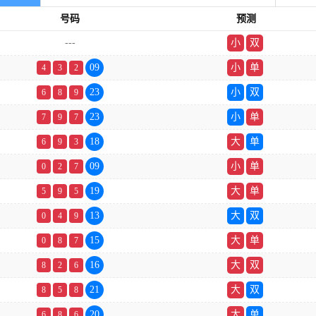
号码
预测
---
小
双
09
小
单
4
3
2
23
小
双
6
8
9
23
小
单
7
9
7
18
大
单
6
9
3
09
小
单
0
2
7
19
大
单
5
9
5
13
大
双
0
4
9
15
大
单
0
8
7
16
大
双
8
2
6
21
大
双
8
5
8
20
大
单
6
8
6