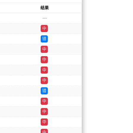
结果
---
中
错
中
中
中
中
错
中
中
中
中