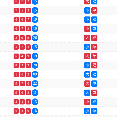
15
大
双
6
7
2
15
小
单
7
5
3
19
小
双
6
6
7
10
小
单
0
7
3
26
大
双
8
9
9
15
小
单
5
7
3
19
大
单
6
4
9
20
小
双
8
3
9
09
大
双
1
6
2
22
大
单
9
7
6
11
大
单
9
0
2
13
小
双
5
4
4
18
小
单
6
3
9