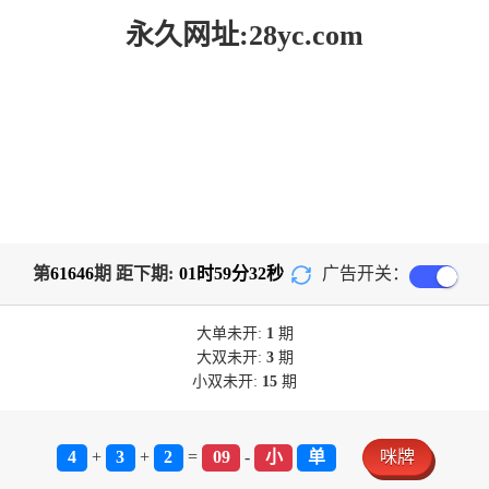
永久网址:28yc.com
第
61646
期 距下期:
01
时
59
分
31
秒
广告开关：
大单
未开:
1
期
大双
未开:
3
期
小双
未开:
15
期
4
+
3
+
2
=
09
-
小
单
咪牌