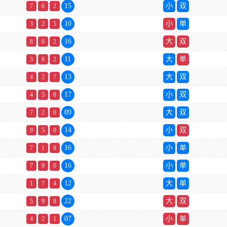
15
小
双
7
6
2
10
小
单
3
2
5
16
大
双
8
6
2
11
大
单
3
6
2
13
大
双
4
2
7
17
小
双
4
5
8
09
大
双
7
2
0
14
小
双
9
5
0
16
小
单
7
1
8
16
小
单
7
9
0
12
大
单
1
7
4
22
大
双
5
9
8
07
小
单
4
2
1