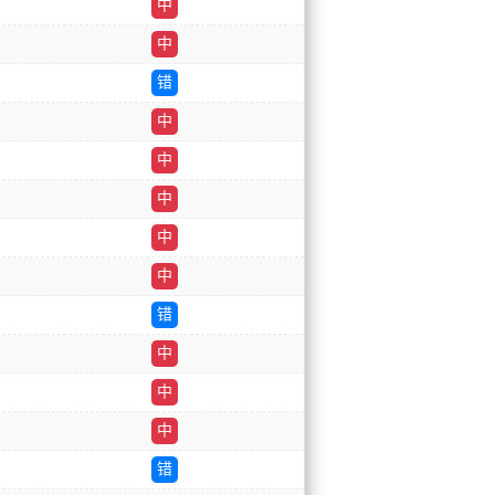
中
中
错
中
中
中
中
中
错
中
中
中
错