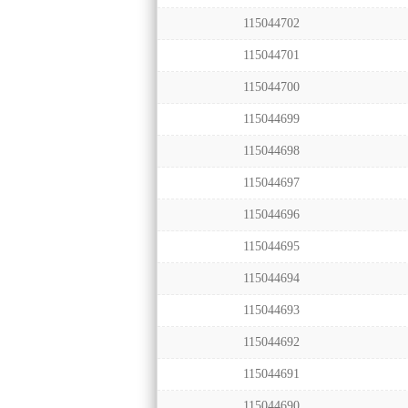
115044702
115044701
115044700
115044699
115044698
115044697
115044696
115044695
115044694
115044693
115044692
115044691
115044690