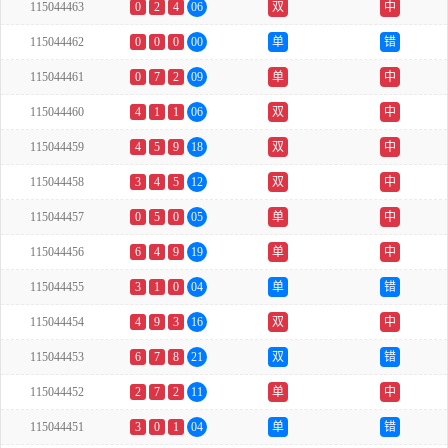
115044463
0
2
4
06
双
中
115044462
0
0
0
00
单
错
115044461
0
7
2
09
单
中
115044460
4
1
1
06
双
中
115044459
4
5
9
18
双
中
115044458
3
4
5
12
双
中
115044457
0
5
0
05
单
中
115044456
6
4
9
19
单
中
115044455
3
1
0
04
单
错
115044454
4
9
3
16
双
中
115044453
6
7
8
21
双
错
115044452
2
7
2
11
单
中
115044451
3
0
1
04
单
错