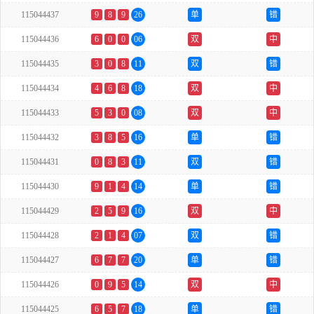
115044437
9
8
9
26
单
错
115044436
6
0
0
06
双
中
115044435
3
0
8
11
双
错
115044434
4
6
8
18
双
中
115044433
5
3
0
08
双
中
115044432
3
8
5
16
单
错
115044431
0
8
3
11
双
错
115044430
9
1
4
14
单
错
115044429
2
5
9
16
双
中
115044428
2
1
4
07
双
错
115044427
6
7
7
20
单
错
115044426
0
9
5
14
双
中
115044425
6
5
7
18
单
错