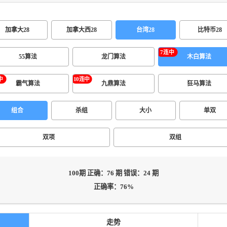
加拿大28
加拿大西28
台湾28
比特币28
55算法
龙门算法
木白算法
霸气算法
九鼎算法
狂马算法
组合
杀组
大小
单双
双项
双组
100期 正确：76 期 错误：24 期
正确率：76%
走势