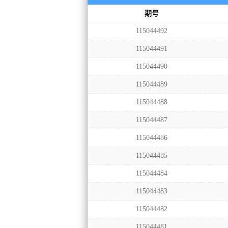
期号
115044492
115044491
115044490
115044489
115044488
115044487
115044486
115044485
115044484
115044483
115044482
115044481