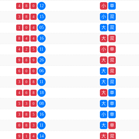
12
小
单
4
8
0
15
小
双
3
8
4
05
大
双
1
0
4
16
大
双
8
4
4
11
小
单
4
2
5
26
大
双
9
8
9
06
大
双
6
0
0
11
大
双
3
0
8
18
大
单
4
6
8
08
大
单
5
3
0
16
小
单
3
8
5
11
大
单
0
8
3
14
大
双
9
1
4