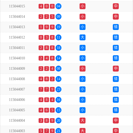
115044015
4
0
0
04
小
中
115044014
2
2
5
09
小
中
115044013
1
9
9
19
小
错
115044012
0
3
8
11
大
错
115044011
2
8
8
18
小
错
115044010
2
4
8
14
小
错
115044009
2
2
4
08
小
中
115044008
4
8
2
14
小
错
115044007
7
7
9
23
小
错
115044006
4
8
4
16
小
错
115044005
4
6
5
15
小
错
115044004
3
8
9
20
大
中
115044003
5
7
9
21
大
中