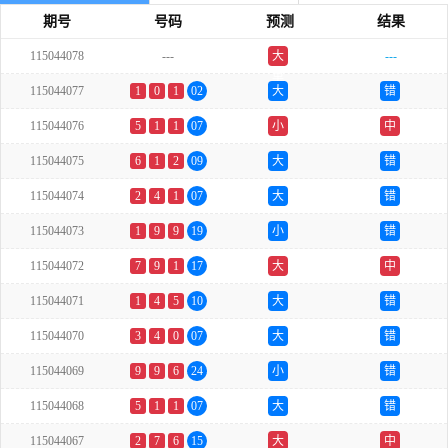
期号
号码
预测
结果
115044078
---
大
---
单
115044077
1
0
1
02
大
错
115044076
5
1
1
07
小
中
115044075
6
1
2
09
大
错
115044074
2
4
1
07
大
错
115044073
1
9
9
19
小
错
115044072
7
9
1
17
大
中
115044071
1
4
5
10
大
错
115044070
3
4
0
07
大
错
115044069
9
9
6
24
小
错
115044068
5
1
1
07
大
错
115044067
2
7
6
15
大
中