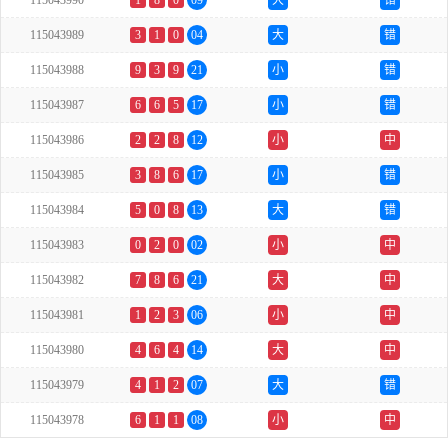
115043990
1
8
0
09
大
错
115043989
3
1
0
04
大
错
115043988
9
3
9
21
小
错
115043987
6
6
5
17
小
错
115043986
2
2
8
12
小
中
115043985
3
8
6
17
小
错
115043984
5
0
8
13
大
错
115043983
0
2
0
02
小
中
115043982
7
8
6
21
大
中
115043981
1
2
3
06
小
中
115043980
4
6
4
14
大
中
115043979
4
1
2
07
大
错
115043978
6
1
1
08
小
中