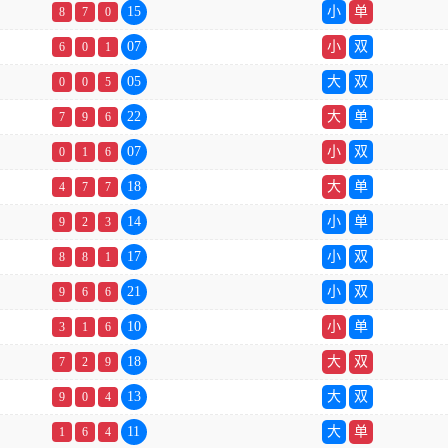
15
小
单
8
7
0
07
小
双
6
0
1
05
大
双
0
0
5
22
大
单
7
9
6
07
小
双
0
1
6
18
大
单
4
7
7
14
小
单
9
2
3
17
小
双
8
8
1
21
小
双
9
6
6
10
小
单
3
1
6
18
大
双
7
2
9
13
大
双
9
0
4
11
大
单
1
6
4