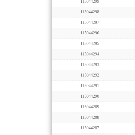
115044299
115044298
115044297
115044296
115044295
115044294
115044293
115044292
115044291
115044290
115044289
115044288
115044287