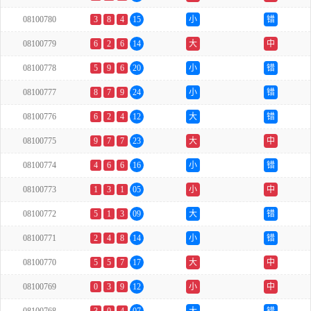
08100780
3
8
4
15
小
错
08100779
6
2
6
14
大
中
08100778
5
9
6
20
小
错
08100777
8
7
9
24
小
错
08100776
6
2
4
12
大
错
08100775
9
7
7
23
大
中
08100774
4
6
6
16
小
错
08100773
1
3
1
05
小
中
08100772
5
1
3
09
大
错
08100771
2
4
8
14
小
错
08100770
5
5
7
17
大
中
08100769
0
3
9
12
小
中