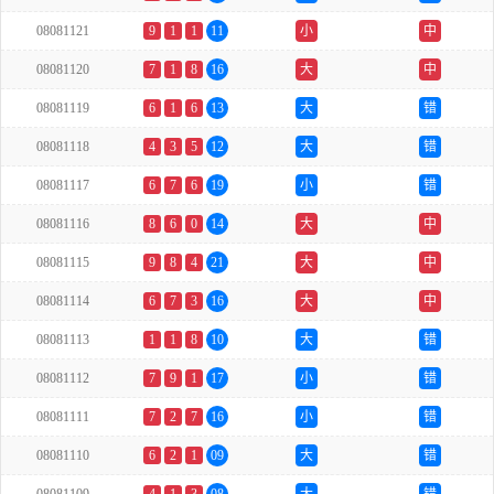
08081121
9
1
1
11
小
中
08081120
7
1
8
16
大
中
08081119
6
1
6
13
大
错
08081118
4
3
5
12
大
错
08081117
6
7
6
19
小
错
08081116
8
6
0
14
大
中
08081115
9
8
4
21
大
中
08081114
6
7
3
16
大
中
08081113
1
1
8
10
大
错
08081112
7
9
1
17
小
错
08081111
7
2
7
16
小
错
08081110
6
2
1
09
大
错