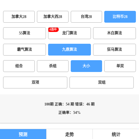
加拿大28
加拿大西28
台湾28
比特币28
55算法
龙门算法
木白算法
霸气算法
九鼎算法
狂马算法
组合
杀组
大小
单双
双项
双组
100期 正确：54 期 错误：46 期
正确率：54%
预测
走势
统计