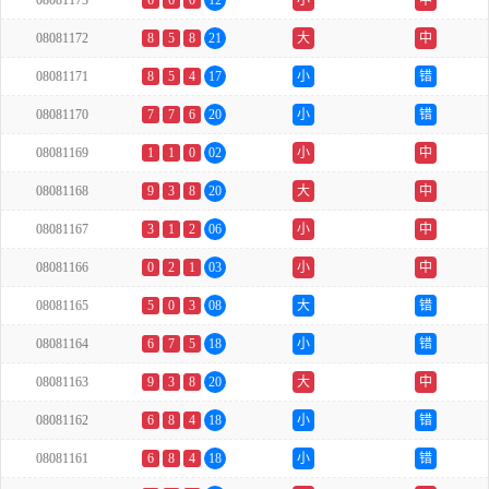
08081173
6
6
0
12
小
中
08081172
8
5
8
21
大
中
08081171
8
5
4
17
小
错
08081170
7
7
6
20
小
错
08081169
1
1
0
02
小
中
08081168
9
3
8
20
大
中
08081167
3
1
2
06
小
中
08081166
0
2
1
03
小
中
08081165
5
0
3
08
大
错
08081164
6
7
5
18
小
错
08081163
9
3
8
20
大
中
08081162
6
8
4
18
小
错
08081161
6
8
4
18
小
错