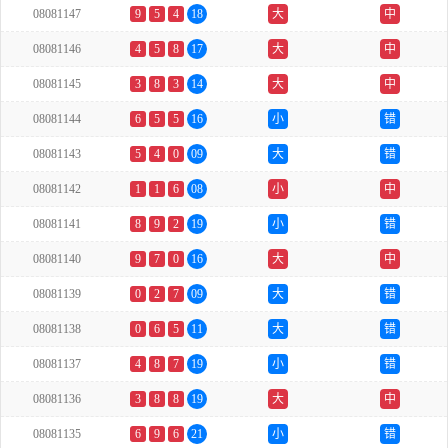
08081147
9
5
4
18
大
中
08081146
4
5
8
17
大
中
08081145
3
8
3
14
大
中
08081144
6
5
5
16
小
错
08081143
5
4
0
09
大
错
08081142
1
1
6
08
小
中
08081141
8
9
2
19
小
错
08081140
9
7
0
16
大
中
08081139
0
2
7
09
大
错
08081138
0
6
5
11
大
错
08081137
4
8
7
19
小
错
08081136
3
8
8
19
大
中
08081135
6
9
6
21
小
错