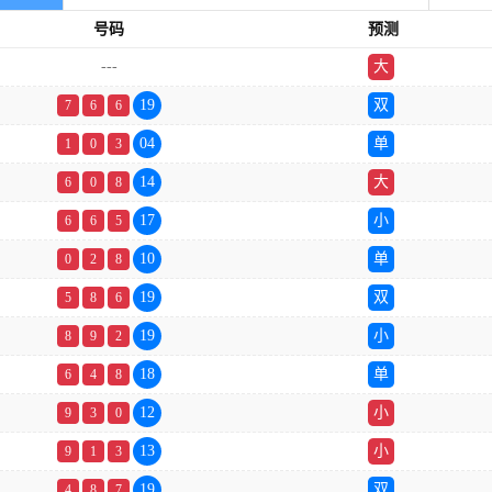
号码
预测
---
大
19
双
7
6
6
04
单
1
0
3
14
大
6
0
8
17
小
6
6
5
10
单
0
2
8
19
双
5
8
6
19
小
8
9
2
18
单
6
4
8
12
小
9
3
0
13
小
9
1
3
19
双
4
8
7