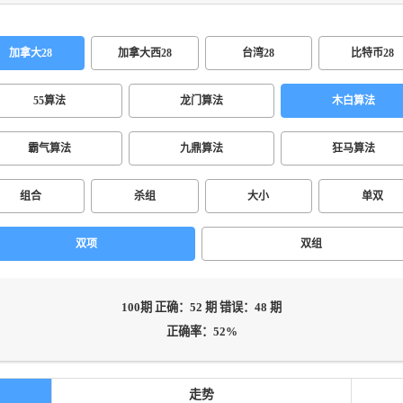
加拿大28
加拿大西28
台湾28
比特币28
55算法
龙门算法
木白算法
霸气算法
九鼎算法
狂马算法
组合
杀组
大小
单双
双项
双组
100期 正确：52 期 错误：48 期
正确率：52%
走势