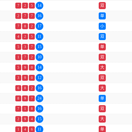
14
双
7
2
5
16
单
2
7
7
17
小
7
8
2
11
双
4
2
5
15
单
5
3
7
10
双
1
7
2
14
大
5
9
0
12
双
3
9
0
16
大
6
8
2
24
单
8
9
7
16
双
7
1
8
15
大
2
9
4
11
单
1
4
6