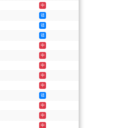
中
错
错
错
中
中
中
中
中
错
中
中
中