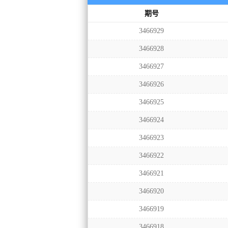
期号
3466929
3466928
3466927
3466926
3466925
3466924
3466923
3466922
3466921
3466920
3466919
3466918