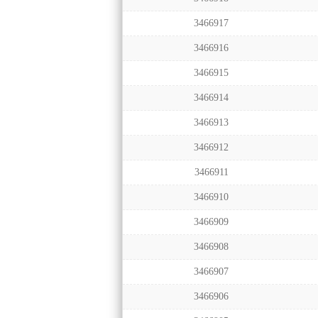
3466917
3466916
3466915
3466914
3466913
3466912
3466911
3466910
3466909
3466908
3466907
3466906