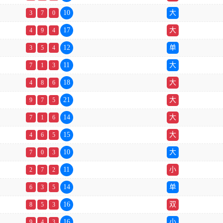
10
大
3
7
0
17
大
4
9
4
12
单
3
5
4
11
大
7
1
3
18
大
4
8
6
21
大
9
7
5
14
大
7
1
6
15
大
4
6
5
10
大
7
0
3
11
小
2
7
2
14
单
6
3
5
16
双
8
5
3
16
小
9
4
3