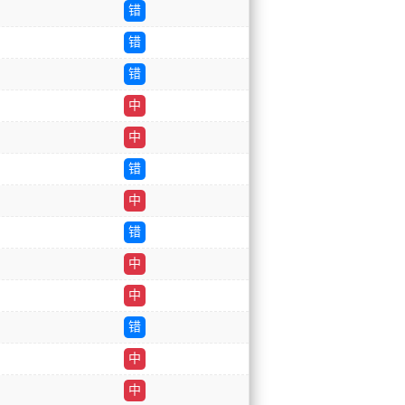
错
错
错
中
中
错
中
错
中
中
错
中
中